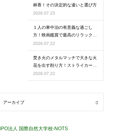
林香！その決定的な違いと選び方
2026.07.23
１人の車中泊の有意義な過ごし
方！映画鑑賞で最高のリラックス
タイム
2026.07.22
焚き火のメタルマッチで大きな火
花を出す削り方！ストライカーの
角度の秘密
2026.07.22
アーカイブ
NPO法人 国際自然大学校-NOTS