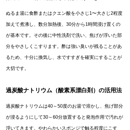
ぬるま湯に食酢またはクエン酸を小さじ1〜大さじ2程度
加えて煮沸し、数分加熱後、30分から1時間浸け置くの
が基本です。その後に中性洗剤で洗い、焦げが浮いた部
分をやさしくこすります。酢は強い臭いが残ることがあ
るため、十分に換気し、水ですすぎを確実にすることが
大切です。
過炭酸ナトリウム（酸素系漂白剤）の活用法
過炭酸ナトリウムは40～50度のお湯で溶かし、焦げ部分
が浸るようにして30～60分放置すると発泡作用で汚れが
浮いてきます。やわらかいスポンジで触る程度にこす