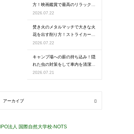
方！映画鑑賞で最高のリラックス
タイム
2026.07.22
焚き火のメタルマッチで大きな火
花を出す削り方！ストライカーの
角度の秘密
2026.07.22
キャンプ場への薪の持ち込み！隠
れた虫の対策をして車内を清潔に
保つ
2026.07.21
アーカイブ
NPO法人 国際自然大学校-NOTS