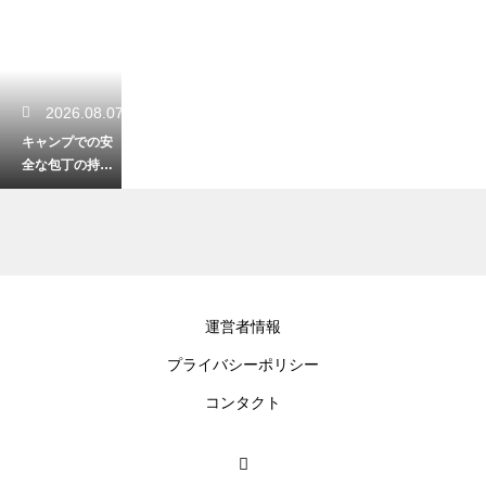
2026.08.07
キャンプでの安
全な包丁の持ち
運び方！ケース
でしっかり保護
する
2026.08.06
運営者情報
キャンプで使う
プライバシーポリシー
マットの種類と
徹底比較！快眠
コンタクト
を手に入れる選
び方