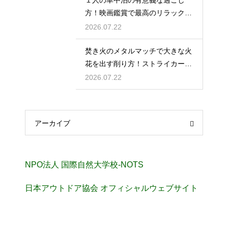
１人の車中泊の有意義な過ごし
方！映画鑑賞で最高のリラックス
タイム
2026.07.22
焚き火のメタルマッチで大きな火
花を出す削り方！ストライカーの
角度の秘密
2026.07.22
アーカイブ
NPO法人 国際自然大学校-NOTS
日本アウトドア協会 オフィシャルウェブサイト