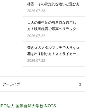
林香！その決定的な違いと選び方
2026.07.23
１人の車中泊の有意義な過ごし
方！映画鑑賞で最高のリラックス
タイム
2026.07.22
焚き火のメタルマッチで大きな火
花を出す削り方！ストライカーの
角度の秘密
2026.07.22
アーカイブ
NPO法人 国際自然大学校-NOTS