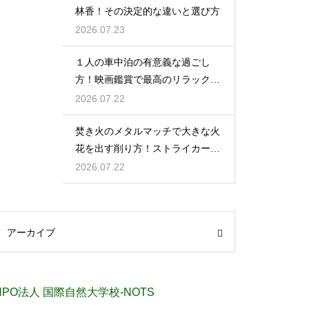
林香！その決定的な違いと選び方
2026.07.23
１人の車中泊の有意義な過ごし
方！映画鑑賞で最高のリラックス
タイム
2026.07.22
焚き火のメタルマッチで大きな火
花を出す削り方！ストライカーの
角度の秘密
2026.07.22
アーカイブ
NPO法人 国際自然大学校-NOTS