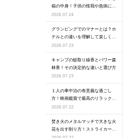
箱の中身！子供の怪我や急病に備
えるセット
2026.07.24
グランピングでのマナーとは？ホ
テルとの違いを理解して楽しく過
ごす
2026.07.23
キャンプの蚊取り線香とパワー森
林香！その決定的な違いと選び方
2026.07.23
１人の車中泊の有意義な過ごし
方！映画鑑賞で最高のリラックス
タイム
2026.07.22
焚き火のメタルマッチで大きな火
花を出す削り方！ストライカーの
角度の秘密
2026.07.22