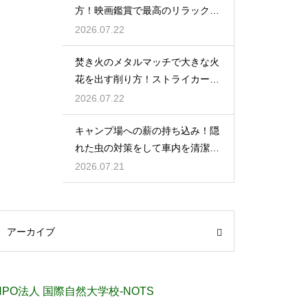
方！映画鑑賞で最高のリラックス
タイム
2026.07.22
焚き火のメタルマッチで大きな火
花を出す削り方！ストライカーの
角度の秘密
2026.07.22
キャンプ場への薪の持ち込み！隠
れた虫の対策をして車内を清潔に
保つ
2026.07.21
アーカイブ
NPO法人 国際自然大学校-NOTS