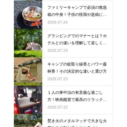
ファミリーキャンプで必須の救急
箱の中身！子供の怪我や急病に備
えるセット
2026.07.24
グランピングでのマナーとは？ホ
テルとの違いを理解して楽しく過
ごす
2026.07.23
キャンプの蚊取り線香とパワー森
林香！その決定的な違いと選び方
2026.07.23
１人の車中泊の有意義な過ごし
方！映画鑑賞で最高のリラックス
タイム
2026.07.22
焚き火のメタルマッチで大きな火