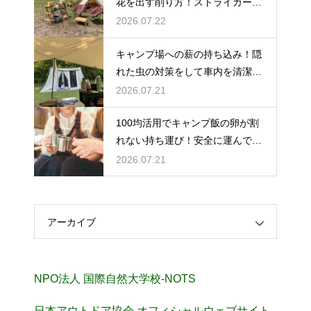
花を出す削り方！ストライカーの
角度の秘密
2026.07.22
キャンプ場への薪の持ち込み！隠
れた虫の対策をして車内を清潔に
保つ
2026.07.21
100均活用でキャンプ飯の卵が割
れない持ち運び！安全に運んで美
味しく調理
2026.07.21
アーカイブ
NPO法人 国際自然大学校-NOTS
日本アウトドア協会 オフィシャルウェブサイト