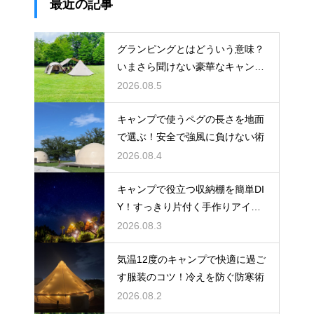
最近の記事
グランピングとはどういう意味？
いまさら聞けない豪華なキャンプ
術
2026.08.5
キャンプで使うペグの長さを地面
で選ぶ！安全で強風に負けない術
2026.08.4
キャンプで役立つ収納棚を簡単DI
Y！すっきり片付く手作りアイデ
ア
2026.08.3
気温12度のキャンプで快適に過ご
す服装のコツ！冷えを防ぐ防寒術
2026.08.2