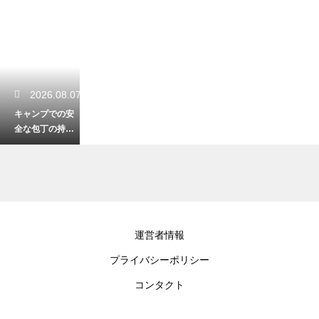
2026.08.07
キャンプでの安
全な包丁の持ち
運び方！ケース
でしっかり保護
する
2026.08.06
運営者情報
キャンプで使う
プライバシーポリシー
マットの種類と
徹底比較！快眠
コンタクト
を手に入れる選
び方