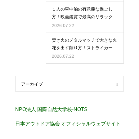
１人の車中泊の有意義な過ごし
方！映画鑑賞で最高のリラックス
タイム
2026.07.22
焚き火のメタルマッチで大きな火
花を出す削り方！ストライカーの
角度の秘密
2026.07.22
アーカイブ
NPO法人 国際自然大学校-NOTS
日本アウトドア協会 オフィシャルウェブサイト