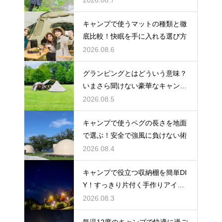
キャンプで使うマットの種類と徹
底比較！快眠を手に入れる選び方
2026.08.6
グランピングとはどういう意味？
いまさら聞けない豪華なキャンプ
術
2026.08.5
キャンプで使うペグの長さを地面
で選ぶ！安全で強風に負けない術
2026.08.4
キャンプで役立つ収納棚を簡単DI
Y！すっきり片付く手作りアイデ
ア
2026.08.3
気温12度のキャンプで快適に過ご