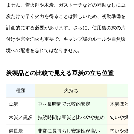
ません。着火剤や木炭、ガストーチなどの補助なしに豆
炭だけで早く火力を得ることは難しいため、初動準備を
計画的にする必要があります。さらに、使用後の灰の片
付けや完全消火も重要で、キャンプ場のルールや自然環
境への配慮を忘れてはなりません。
炭製品との比較で見える豆炭の立ち位置
種類
火持ち
豆炭
中～長時間で比較的安定
木炭ほどき
木炭／黒炭
持続時間は豆炭と比べやや短め
匂いや煙が
備長炭
非常に長持ちし安定性が高い
匂いや煙が