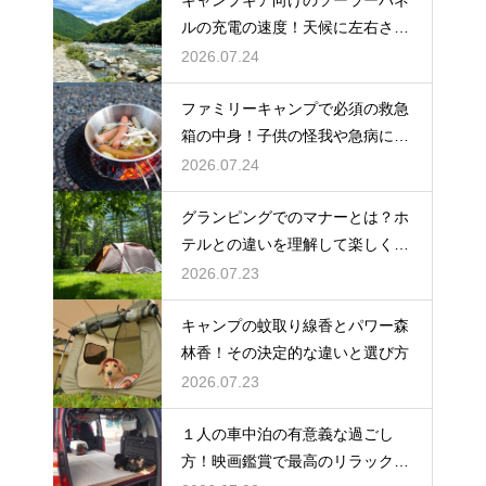
ルの充電の速度！天候に左右され
ない選び方
2026.07.24
ファミリーキャンプで必須の救急
箱の中身！子供の怪我や急病に備
えるセット
2026.07.24
グランピングでのマナーとは？ホ
テルとの違いを理解して楽しく過
ごす
2026.07.23
キャンプの蚊取り線香とパワー森
林香！その決定的な違いと選び方
2026.07.23
１人の車中泊の有意義な過ごし
方！映画鑑賞で最高のリラックス