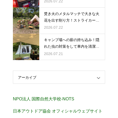
タイム
2026.07.22
焚き火のメタルマッチで大きな火
花を出す削り方！ストライカーの
角度の秘密
2026.07.22
キャンプ場への薪の持ち込み！隠
れた虫の対策をして車内を清潔に
保つ
2026.07.21
アーカイブ
NPO法人 国際自然大学校-NOTS
日本アウトドア協会 オフィシャルウェブサイト