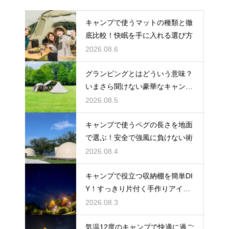
キャンプで使うマットの種類と徹
底比較！快眠を手に入れる選び方
2026.08.6
グランピングとはどういう意味？
いまさら聞けない豪華なキャンプ
術
2026.08.5
キャンプで使うペグの長さを地面
で選ぶ！安全で強風に負けない術
2026.08.4
キャンプで役立つ収納棚を簡単DI
Y！すっきり片付く手作りアイデ
ア
2026.08.3
気温12度のキャンプで快適に過ご